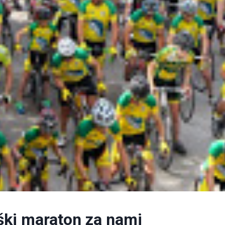
ški maraton za nami