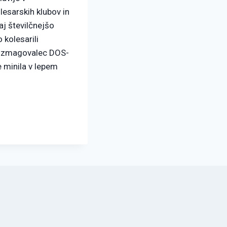
olesarskih klubov in
j številčnejšo
 kolesarili
k, zmagovalec DOS-
e minila v lepem