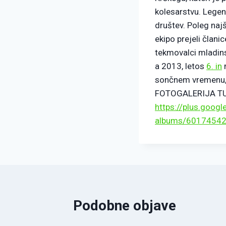
kolesarstvu. Legend
društev. Poleg naj
ekipo prejeli člani
tekmovalci mladin
a 2013, letos
6. in
m
sončnem vremenu, na
FOTOGALERIJA TU
https://plus.goog
albums/6017454
Podobne objave