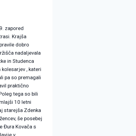
19. zapored
rasi. Krajša
ipravile dobro
Tržišča nadaljevala
čke in Studenca
kolesarjev , kateri
ali pa so premagali
vil praktično
oleg tega so bili
lajši 10 letni
naj starejša Zdenka
ežencev, še posebej
še Đura Kovača s
lavije v