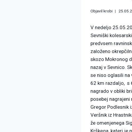
Objavil
krobi
25.05.
V nedeljo 25.05.20
Sevniški kolesarsk
predvsem ravninska 
založeno okrepčilno
skozo Mokronog do 
nazaj v Sevnico. Sk
se niso oglasili na
62 km razdaljo, s 
nagrado v obliki b
posebej nagrajeni 
Gregor Podlesnik iz
Veršnik iz Hrastni
že omenjenega Sigi
Krškega, kateri je 