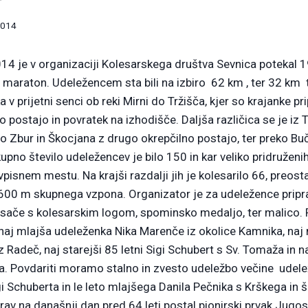
2014
14 je v organizaciji Kolesarskega društva Sevnica potekal 
i maraton. Udeležencem sta bili na izbiro 62 km , ter 32 km t
v prijetni senci ob reki Mirni do Tržišča, kjer so krajanke pr
 postajo in povratek na izhodišče. Daljša različica se je iz 
Zbur in Škocjana z drugo okrepčilno postajo, ter preko Bu
upno število udeležencev je bilo 150 in kar veliko pridruženih 
 vpisnem mestu. Na krajši razdalji jih je kolesarilo 66, preost
600 m skupnega vzpona. Organizator je za udeležence pripra
risače s kolesarskim logom, spominsko medaljo, ter malico. P
naj mlajša udeleženka Nika Marenče iz okolice Kamnika, naj m
 Radeč, naj starejši 85 letni Sigi Schubert s Sv. Tomaža in 
ka. Povdariti moramo stalno in zvesto udeležbo večine udel
 Schuberta in le leto mlajšega Danila Pečnika s Krškega in 
prav na današnji dan pred 64 leti postal pionirski prvak Jugos