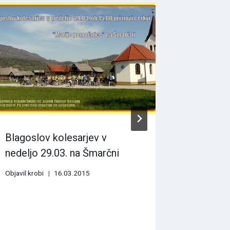
Blagoslov kolesarjev v
VN Kome
nedeljo 29.03. na Šmarčni
Objavil
krob
Objavil
krobi
16.03.2015