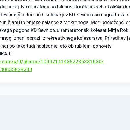
e, ni kaj. Na maratonu so bili prisotni člani vseh okoliških k
števičnejših domačih kolesarjev KD Sevnica so nagrado za na
ce in člani Dolenjske balance z Mokronoga. Med udeleženci so
skega pogona KD Sevnica, ultamaratonski kolesar Mitja Ro
nogi znani obrazi z rekreativnega kolesarstva. Prireditev j
j bo tako tudi naslednje leto ob jubilejni ponovitvi.
KAJ :
le.com/u/0/
photos/100971414352235381630/
230655828209