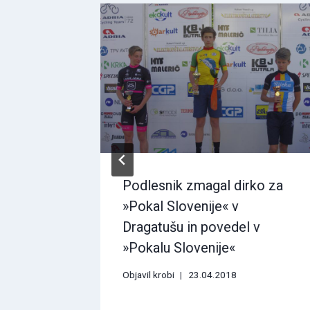
h
Sevnica
Podlesnik zmagal dirko za
»Pokal Slovenije« v
Dragatušu in povedel v
»Pokalu Slovenije«
Objavil
krobi
23.04.2018