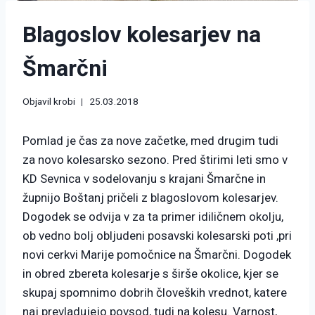
Blagoslov kolesarjev na
Šmarčni
Objavil
krobi
25.03.2018
Pomlad je čas za nove začetke, med drugim tudi
za novo kolesarsko sezono. Pred štirimi leti smo v
KD Sevnica v sodelovanju s krajani Šmarčne in
župnijo Boštanj pričeli z blagoslovom kolesarjev.
Dogodek se odvija v za ta primer idiličnem okolju,
ob vedno bolj obljudeni posavski kolesarski poti ,pri
novi cerkvi Marije pomočnice na Šmarčni. Dogodek
in obred zbereta kolesarje s širše okolice, kjer se
skupaj spomnimo dobrih človeških vrednot, katere
naj prevladujejo povsod, tudi na kolesu. Varnost,