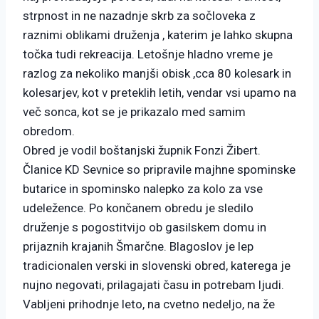
strpnost in ne nazadnje skrb za sočloveka z
raznimi oblikami druženja , katerim je lahko skupna
točka tudi rekreacija. Letošnje hladno vreme je
razlog za nekoliko manjši obisk ,cca 80 kolesark in
kolesarjev, kot v preteklih letih, vendar vsi upamo na
več sonca, kot se je prikazalo med samim
obredom.
Obred je vodil boštanjski župnik Fonzi Žibert.
Članice KD Sevnice so pripravile majhne spominske
butarice in spominsko nalepko za kolo za vse
udeležence. Po končanem obredu je sledilo
druženje s pogostitvijo ob gasilskem domu in
prijaznih krajanih Šmarčne. Blagoslov je lep
tradicionalen verski in slovenski obred, katerega je
nujno negovati, prilagajati času in potrebam ljudi.
Vabljeni prihodnje leto, na cvetno nedeljo, na že