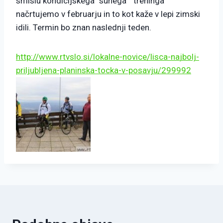
smislu kondicijskega “suhega ” treninga
načrtujemo v februarju in to kot kaže v lepi zimski
idili. Termin bo znan naslednji teden.
h
ttp
://www.rt
vslo.si/lokalne-novice/lisca-na
jbolj
-
priljubljena-planins
ka-
tocka-v-pos
avju/299992