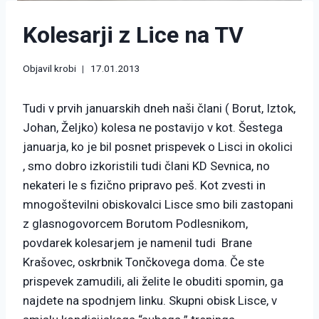
Kolesarji z Lice na TV
Objavil
krobi
17.01.2013
Tudi v prvih januarskih dneh naši člani ( Borut, Iztok,
Johan, Željko) kolesa ne postavijo v kot. Šestega
januarja, ko je bil posnet prispevek o Lisci in okolici
, smo dobro izkoristili tudi člani KD Sevnica, no
nekateri le s fizično pripravo peš. Kot zvesti in
mnogoštevilni obiskovalci Lisce smo bili zastopani
z glasnogovorcem Borutom Podlesnikom,
povdarek kolesarjem je namenil tudi Brane
Krašovec, oskrbnik Tončkovega doma. Če ste
prispevek zamudili, ali želite le obuditi spomin, ga
najdete na spodnjem linku. Skupni obisk Lisce, v