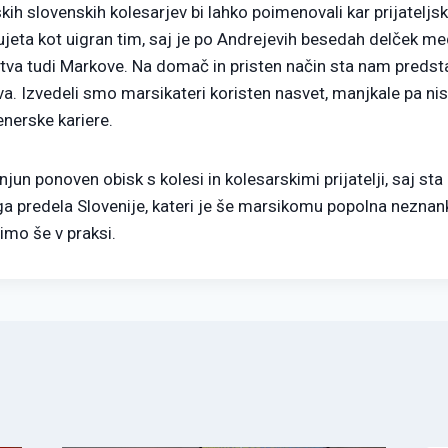
kih slovenskih kolesarjev bi lahko poimenovali kar prijateljs
ujeta kot uigran tim, saj je po Andrejevih besedah delček med
va tudi Markove. Na domač in pristen način sta nam predsta
a. Izvedeli smo marsikateri koristen nasvet, manjkale pa nis
enerske kariere.
un ponoven obisk s kolesi in kolesarskimi prijatelji, saj sta 
 predela Slovenije, kateri je še marsikomu popolna neznank
mo še v praksi.