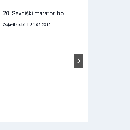
20. Sevniški maraton bo …..
Objavil
krobi
31.05.2015
Priznanj
Olimpij
Slovenij
Objavil
kdse