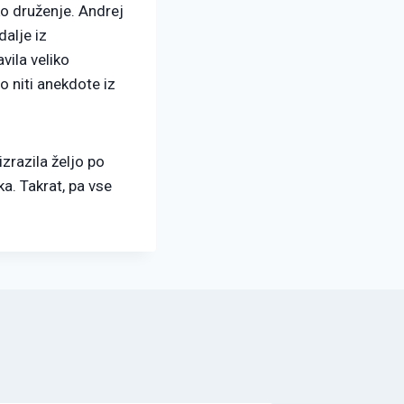
ko druženje. Andrej
alje iz
vila veliko
o niti anekdote iz
izrazila željo po
a. Takrat, pa vse