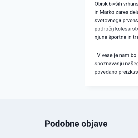
Obisk bivših vrhuns
in Marko zares del
svetovnega prvenst
področij kolesarstv
njune športne in tr
V veselje nam bo nj
spoznavanju našega
povedano preizkusi
Podobne objave