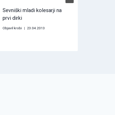
Sevniški mladi kolesarji na
Razpis :
prvi dirki
26.08.2
Objavil
krobi
23.04.2013
Objavil
krob