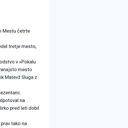
m Mestu četrte
edel tretje mesto,
vodstvo v »Pokalu
 dvanajsto mesto
nik Matevž Sluga z
rezentanc.
odpotoval na
rko pred leti dobil
 prav tako na