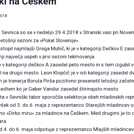
rki na Češkem
2018
 Sevnica so se v nedeljo 29.4.2018 v Stranski vasi pri Nove
letošnji sezoni za »Pokal Slovenije«.
topil najmlajši Grega Muhič, ki je v kategoriji Dečkov E zas
nji največji uspeh v prvi sezoni tekmovanja.
e v kategoriji dečkov A zasedel peto mesto in s tem izgubil 
el na drugo mesto. Leon Klopčič je v isti kategoriji zasedel
h je trenerja Boruta Pirša pozitivno presenetil letošnji začet
tem ko je Gaber Vandur zasedel štirinajsto mesto.
ta v Sevniški tabor sporočila selektorja obeh mladinskih rep
šek od 3. do 6. maja z reprezentanco Starejših mladincev 
no »Dirko miru« za mladince na Češkem. Med drugimi je to di
ara.
 4. do 6. maja odpotuje z reprezentanco Mlajših mladincev