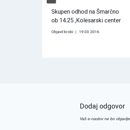
 20 let
Skupen odhod na Šmarčno
a
ob 14.25 ,Kolesarski center
Objavil
krobi
19.03.2016
Dodaj odgovor
Vaš e-naslov ne bo objavlje