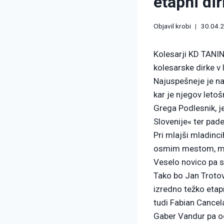
etapni di
Objavil
krobi
30.04.
Kolesarji KD TANIN
kolesarske dirke v 
Najuspešneje je nas
kar je njegov letoš
Grega Podlesnik, j
Slovenije« ter pad
Pri mlajši mladinci
osmim mestom, med
Veselo novico pa s
Tako bo Jan Trotov
izredno težko etap
tudi Fabian Cancel
Gaber Vandur pa od