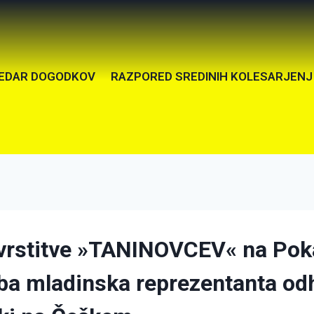
EDAR DOGODKOV
RAZPORED SREDINIH KOLESARJENJ
uvrstitve »TANINOVCEV« na Pok
a mladinska reprezentanta odh