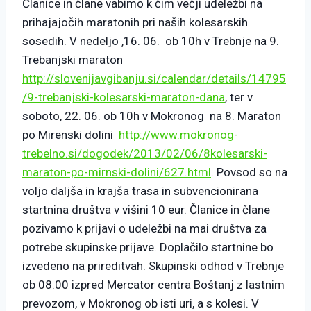
Članice in člane vabimo k čim večji udeležbi na
prihajajočih maratonih pri naših kolesarskih
sosedih. V nedeljo ,16. 06. ob 10h v Trebnje na 9.
Trebanjski maraton
http://slovenijavgibanju.si/calendar/details/14795
/9-trebanjski-kolesarski-maraton-dana
, ter v
soboto, 22. 06. ob 10h v Mokronog na 8. Maraton
po Mirenski dolini
http://www.mokronog-
trebelno.si/dogodek/2013/02/06/8kolesarski-
maraton-po-mirnski-dolini/627.html
. Povsod so na
voljo daljša in krajša trasa in subvencionirana
startnina društva v višini 10 eur. Članice in člane
pozivamo k prijavi o udeležbi na mai društva za
potrebe skupinske prijave. Doplačilo startnine bo
izvedeno na prireditvah. Skupinski odhod v Trebnje
ob 08.00 izpred Mercator centra Boštanj z lastnim
prevozom, v Mokronog ob isti uri, a s kolesi. V