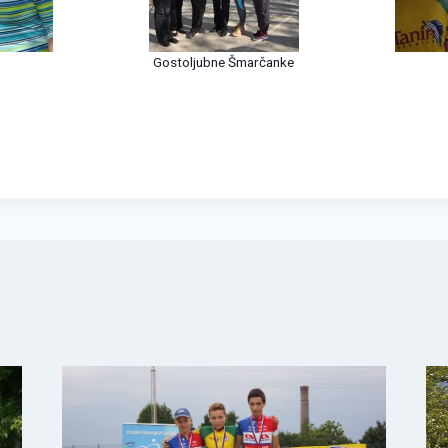
Gostoljubne Šmarčanke