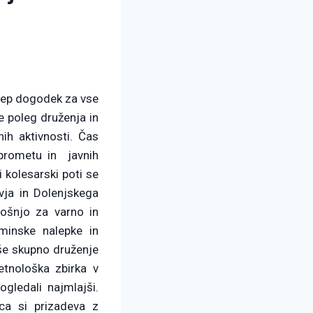
 Lep dogodek za vse
 poleg druženja in
nih aktivnosti. Čas
prometu in javnih
i kolesarski poti se
avja in Dolenjskega
rošnjo za varno in
minske nalepke in
še skupno druženje
tnološka zbirka v
gledali najmlajši.
ca si prizadeva z