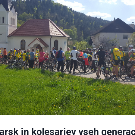
arsk in kolesarjev vseh generac