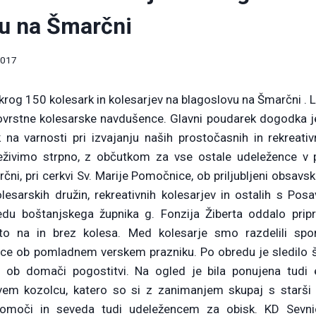
u na Šmarčni
2017
okrog 150 kolesark in kolesarjev na blagoslovu na Šmarčni .
novrstne kolesarske navdušence. Glavni poudarek dogodka je
na varnosti pri izvajanju naših prostočasnih in rekreativ
eživimo strpno, z občutkom za vse ostale udeležence v 
ni, pri cerkvi Sv. Marije Pomočnice, ob priljubljeni obsavsk
olesarskih družin, rekreativnih kolesarjev in ostalih s Pos
du boštanjskega župnika g. Fonzija Žiberta oddalo prip
leto na in brez kolesa. Med kolesarje smo razdelili spo
rice ob pomladnem verskem prazniku. Po obredu je sledilo 
ob domači pogostitvi. Na ogled je bila ponujena tudi e
vem kozolcu, katero so si z zanimanjem skupaj s starši o
moči in seveda tudi udeležencem za obisk. KD Sevni