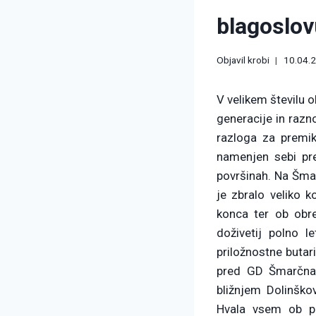
blagoslov
Objavil
krobi
10.04.
V velikem številu 
generacije in raz
razloga za premik 
namenjen sebi pr
površinah. Na Šmarč
je zbralo veliko k
konca ter ob obre
doživetij polno 
priložnostne buta
pred GD Šmarčna 
bližnjem Dolinško
Hvala vsem ob po