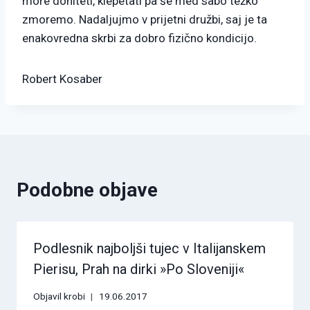
more dohiteti, klepetati pa še med sabo težko
zmoremo. Nadaljujmo v prijetni družbi, saj je ta
enakovredna skrbi za dobro fizično kondicijo.
Robert Kosaber
Podobne objave
Podlesnik najboljši tujec v Italijanskem
Pierisu, Prah na dirki »Po Sloveniji«
Objavil
krobi
19.06.2017