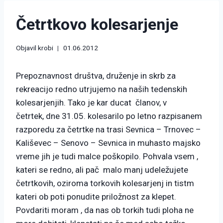
Četrtkovo kolesarjenje
Objavil
krobi
01.06.2012
Prepoznavnost društva, druženje in skrb za
rekreacijo redno utrjujemo na naših tedenskih
kolesarjenjih. Tako je kar ducat članov, v
četrtek, dne 31.05. kolesarilo po letno razpisanem
razporedu za četrtke na trasi Sevnica – Trnovec –
Kališevec – Senovo – Sevnica in muhasto majsko
vreme jih je tudi malce poškopilo. Pohvala vsem ,
kateri se redno, ali pač malo manj udeležujete
četrtkovih, oziroma torkovih kolesarjenj in tistm
kateri ob poti ponudite priložnost za klepet.
Povdariti moram , da nas ob torkih tudi ploha ne