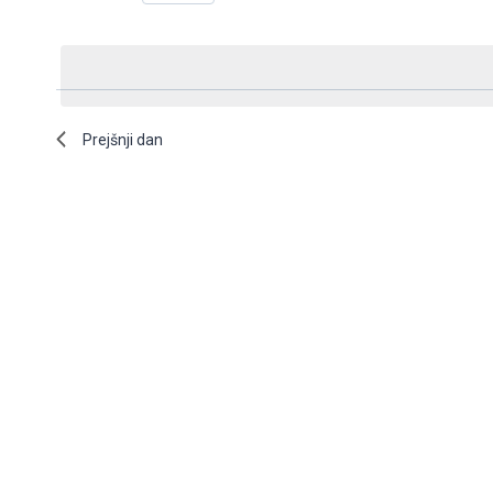
Izberite
datum.
Prejšnji dan