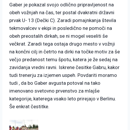
Gaber je pokazal svojo odlično pripravljenost na
obeh vožnjah na čas, ter postal dvakratni državni
prvak U- 13 (Dečki C). Zaradi pomajnkanja števila
tekmovalcev v ekipi in posledično ne pomoči na
obeh preostalih dirkah, se ni mogel veseliti še
večkrat. Zaradi tega ostaja drugo mesto v vožnji
na končni cilj in četrto na dirki na točke motiv za še
večjo predanost temu špotu, katera je že sedaj na
zavidanja vredni ravni. Iskrene česitke Gabru, kakor
tudi trenerju za izjemen uspeh. Povdariti moramo
tudi , da bo Gaber avgusta potoval na tako
imenovano svetovno prvenstvo za mlajše
kategorije, katerega vsako leto prirejajo v Berlinu.
Še enkrat čestitke.