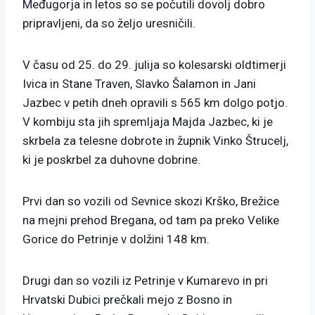
Međugorja in letos so se počutili dovolj dobro
pripravljeni, da so željo uresničili.
V času od 25. do 29. julija so kolesarski oldtimerji
Ivica in Stane Traven, Slavko Šalamon in Jani
Jazbec v petih dneh opravili s 565 km dolgo potjo.
V kombiju sta jih spremljaja Majda Jazbec, ki je
skrbela za telesne dobrote in župnik Vinko Štrucelj,
ki je poskrbel za duhovne dobrine.
Prvi dan so vozili od Sevnice skozi Krško, Brežice
na mejni prehod Bregana, od tam pa preko Velike
Gorice do Petrinje v dolžini 148 km.
Drugi dan so vozili iz Petrinje v Kumarevo in pri
Hrvatski Dubici prečkali mejo z Bosno in