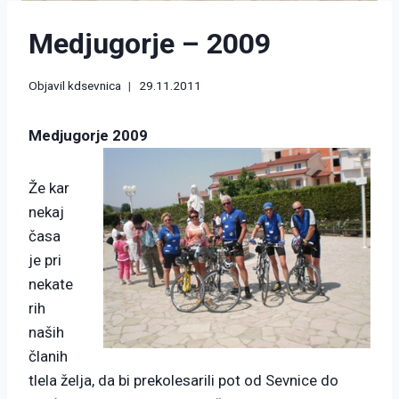
Medjugorje – 2009
Objavil
kdsevnica
29.11.2011
Medjugorje 2009
Že kar
nekaj
časa
je pri
nekate
rih
naših
članih
tlela želja, da bi prekolesarili pot od Sevnice do