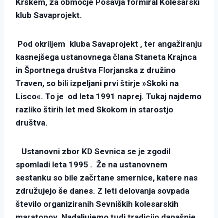
Krškem, za območje Posavja formiral Kolesarski
klub Savaprojekt.
Pod okriljem
kluba Savaprojekt , ter angažiranju
kasnejšega ustanovnega člana Staneta Krajnca
in Športnega društva Florjanska z družino
Traven, so bili izpeljani prvi štirje »Skoki na
Lisco«. To je od leta 1991 naprej. Tukaj najdemo
razliko štirih let med Skokom in starostjo
društva.
Ustanovni zbor KD Sevnica se je zgodil
spomladi leta 1995 . Že na ustanovnem
sestanku so bile začrtane smernice, katere nas
združujejo še danes. Z leti delovanja sovpada
število organiziranih Sevniških kolesarskih
maratonov. Nadaljujemo tudi tradicijo današnje