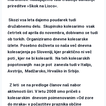
prireditve »Skok na Lisco«.
Skozi vsa leta dajemo poudarek tudi
družabnemu delu. Skupinsko kolesarimo vsak
četrtek od aprila do novembra, dobivamo se tudi
ob torkih. Organiziramo dnevne kolesarske
izlete. Posebno doživeta so naša več dnevna
kolesarjenja po Sloveniji, kjer praktično ni več
poti , kjer ne bi kolesarili. Na teh kolesarskih
popotovanjih nas je pot zanesla tudi v Italijo,
Avstrijo, Madžarsko, Hrvaško in Srbijo.
Z leti se na predloge članov naš nabor
aktivnosti širi. V letu 2008 smo pričeli s
kolesarskim dnevom poimenovanim »Od zore
do mraka« v počastitev praznika občine