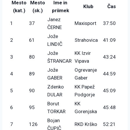
Mesto
Mesto
Ime in
Klub
Čas
(kat.)
(sk.)
priimek
Janez
1
37
Maxisport
37:50
ČERNE
Jože
2
61
Strahovica
41:09
LINDIČ
Jože
KK Izvir
3
80
43:24
ŠTRANCAR
Vipava
Jože
Ogrevanje
4
89
44:59
GABER
Gaber
Zdenko
KK Papež
5
90
45:09
DULAR
Podgorje
Borut
KK
6
95
45:48
TORKAR
Gorenjska
Bojan
7
126
RKD Krško
52:21
ČUPIČ