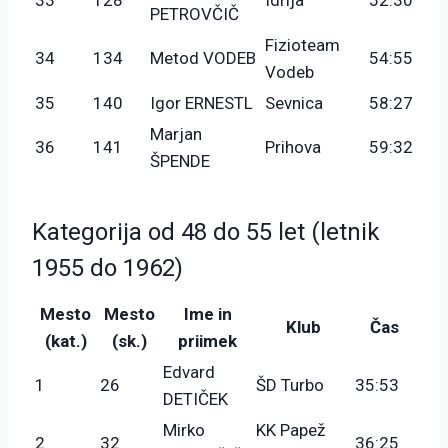
PETROVČIČ
Fizioteam
34
134
Metod VODEB
54:55
Vodeb
35
140
Igor ERNESTL
Sevnica
58:27
Marjan
36
141
Prihova
59:32
ŠPENDE
Kategorija od 48 do 55 let (letnik
1955 do 1962)
Mesto
Mesto
Ime in
Klub
Čas
(kat.)
(sk.)
priimek
Edvard
1
26
ŠD Turbo
35:53
DETIČEK
Mirko
KK Papež
2
32
36:25