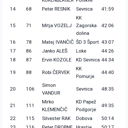
14
68
Peter RESNIK
Sevnica
41:59
KK
15
71
Mitja VOZELJ
Zagorska
42:06
dolina
16
78
Matej IVANČIČ
ŠD 3 Šport
43:07
17
86
Janko ALEŠ
Loke
44:26
18
87
Ervin KOZOLE
KD Sevnica
44:34
KK
19
88
Robi ČERVEK
44:40
Pomurje
Simon
20
106
Sevnica
48:35
VANDUR
Mirko
KD Papež
21
111
49:35
KLEMENČIČ
Podgorje
22
115
Silvester RAK
Dobova
50:14
23
116
Peter DROBNE
Hrastje
50:17