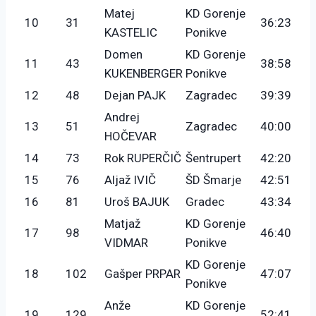
Matej
KD Gorenje
10
31
36:23
KASTELIC
Ponikve
Domen
KD Gorenje
11
43
38:58
KUKENBERGER
Ponikve
12
48
Dejan PAJK
Zagradec
39:39
Andrej
13
51
Zagradec
40:00
HOČEVAR
14
73
Rok RUPERČIČ
Šentrupert
42:20
15
76
Aljaž IVIČ
ŠD Šmarje
42:51
16
81
Uroš BAJUK
Gradec
43:34
Matjaž
KD Gorenje
17
98
46:40
VIDMAR
Ponikve
KD Gorenje
18
102
Gašper PRPAR
47:07
Ponikve
Anže
KD Gorenje
19
129
52:41