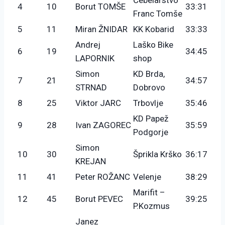
4
10
Borut TOMŠE
33:31
Franc Tomše
5
11
Miran ŽNIDAR
KK Kobarid
33:33
Andrej
Laško Bike
6
19
34:45
LAPORNIK
shop
Simon
KD Brda,
7
21
34:57
STRNAD
Dobrovo
8
25
Viktor JARC
Trbovlje
35:46
KD Papež
9
28
Ivan ZAGOREC
35:59
Podgorje
Simon
10
30
Šprikla Krško
36:17
KREJAN
11
41
Peter ROŽANC
Velenje
38:29
Marifit –
12
45
Borut PEVEC
39:25
P.Kozmus
Janez