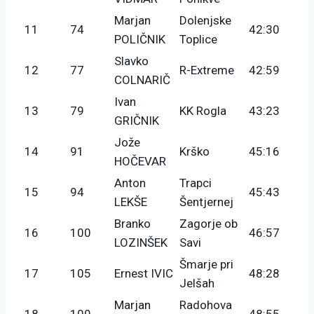
Marjan
Dolenjske
11
74
42:30
POLIČNIK
Toplice
Slavko
12
77
R-Extreme
42:59
COLNARIČ
Ivan
13
79
KK Rogla
43:23
GRIČNIK
Jože
14
91
Krško
45:16
HOČEVAR
Anton
Trapci
15
94
45:43
LEKŠE
Šentjernej
Branko
Zagorje ob
16
100
46:57
LOZINŠEK
Savi
Šmarje pri
17
105
Ernest IVIC
48:28
Jelšah
Marjan
Radohova
18
109
48:55