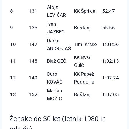
Alojz
8
131
KK Šprikla
52:47
LEVIČAR
Ivan
9
135
Boštanj
55:56
JAZBEC
Darko
10
147
Timi Krško
1:01:56
ANDREJAŠ
KK BVG
11
148
Blaž GEČ
1:02:13
Gulč
Đuro
KK Papež
12
149
1:02:24
KOVAČ
Podgorje
Marjan
13
152
Boštanj
1:07:05
MOŽIC
Ženske do 30 let (letnik 1980 in