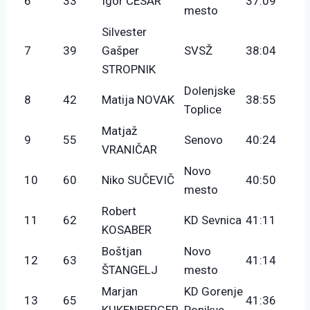
6
33
Igor CESAR
37:09
mesto
Silvester
7
39
Gašper
SVSŽ
38:04
STROPNIK
Dolenjske
8
42
Matija NOVAK
38:55
Toplice
Matjaž
9
55
Senovo
40:24
VRANIČAR
Novo
10
60
Niko SUČEVIČ
40:50
mesto
Robert
11
62
KD Sevnica
41:11
KOSABER
Boštjan
Novo
12
63
41:14
ŠTANGELJ
mesto
Marjan
KD Gorenje
13
65
41:36
KUKENBERGER
Ponikve