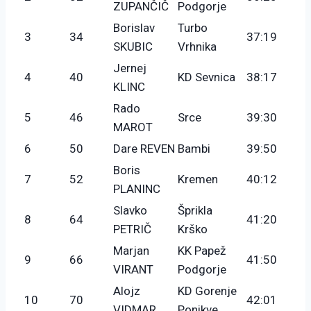
ZUPANČIČ
Podgorje
Borislav
Turbo
3
34
37:19
SKUBIC
Vrhnika
Jernej
4
40
KD Sevnica
38:17
KLINC
Rado
5
46
Srce
39:30
MAROT
6
50
Dare REVEN
Bambi
39:50
Boris
7
52
Kremen
40:12
PLANINC
Slavko
Šprikla
8
64
41:20
PETRIČ
Krško
Marjan
KK Papež
9
66
41:50
VIRANT
Podgorje
Alojz
KD Gorenje
10
70
42:01
VIDMAR
Ponikve