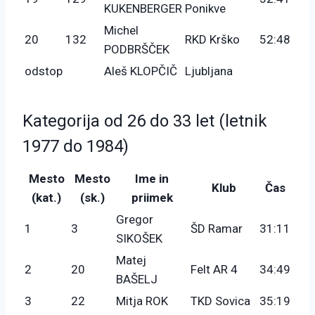
KUKENBERGER
Ponikve
Michel
20
132
RKD Krško
52:48
PODBRŠČEK
odstop
Aleš KLOPČIČ
Ljubljana
Kategorija od 26 do 33 let (letnik
1977 do 1984)
Mesto
Mesto
Ime in
Klub
Čas
(kat.)
(sk.)
priimek
Gregor
1
3
ŠD Ramar
31:11
SIKOŠEK
Matej
2
20
Felt AR 4
34:49
BAŠELJ
3
22
Mitja ROK
TKD Sovica
35:19