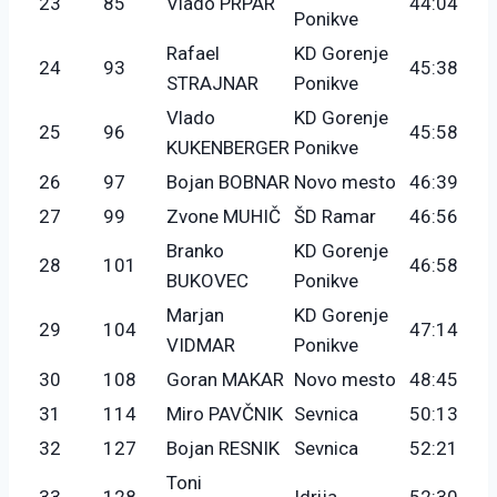
23
85
Vlado PRPAR
44:04
Ponikve
Rafael
KD Gorenje
24
93
45:38
STRAJNAR
Ponikve
Vlado
KD Gorenje
25
96
45:58
KUKENBERGER
Ponikve
26
97
Bojan BOBNAR
Novo mesto
46:39
27
99
Zvone MUHIČ
ŠD Ramar
46:56
Branko
KD Gorenje
28
101
46:58
BUKOVEC
Ponikve
Marjan
KD Gorenje
29
104
47:14
VIDMAR
Ponikve
30
108
Goran MAKAR
Novo mesto
48:45
31
114
Miro PAVČNIK
Sevnica
50:13
32
127
Bojan RESNIK
Sevnica
52:21
Toni
33
128
Idrija
52:30