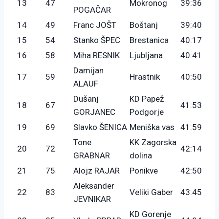
13
47
Mokronog
39:36
POGAČAR
14
49
Franc JOŠT
Boštanj
39:40
15
54
Stanko ŠPEC
Brestanica
40:17
16
58
Miha RESNIK
Ljubljana
40:41
Damijan
17
59
Hrastnik
40:50
ALAUF
Dušanj
KD Papež
18
67
41:53
GORJANEC
Podgorje
19
69
Slavko ŠENICA
Meniška vas
41:59
Tone
KK Zagorska
20
72
42:14
GRABNAR
dolina
21
75
Alojz RAJAR
Ponikve
42:50
Aleksander
22
83
Veliki Gaber
43:45
JEVNIKAR
KD Gorenje