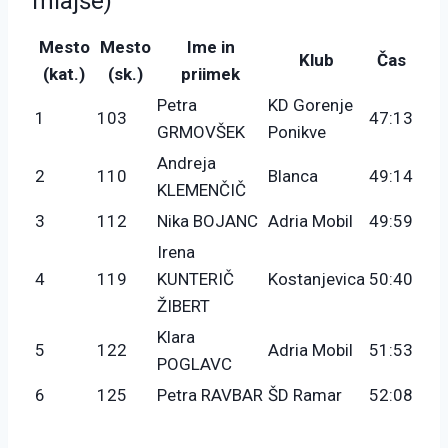
mlajše)
Mesto
Mesto
Ime in
Klub
Čas
(kat.)
(sk.)
priimek
Petra
KD Gorenje
1
103
47:13
GRMOVŠEK
Ponikve
Andreja
2
110
Blanca
49:14
KLEMENČIČ
3
112
Nika BOJANC
Adria Mobil
49:59
Irena
4
119
KUNTERIČ
Kostanjevica
50:40
ŽIBERT
Klara
5
122
Adria Mobil
51:53
POGLAVC
6
125
Petra RAVBAR
ŠD Ramar
52:08