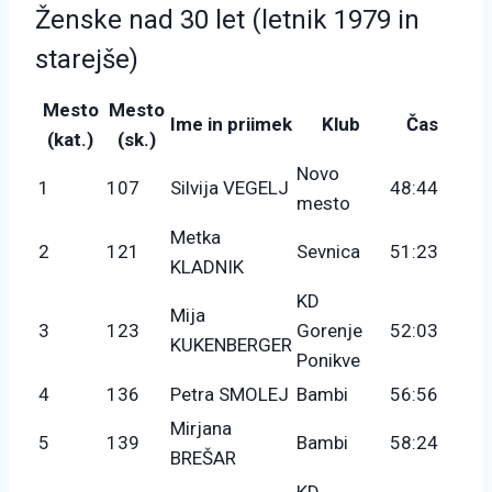
Ženske nad 30 let (letnik 1979 in
starejše)
Mesto
Mesto
Ime in priimek
Klub
Čas
(kat.)
(sk.)
Novo
1
107
Silvija VEGELJ
48:44
mesto
Metka
2
121
Sevnica
51:23
KLADNIK
KD
Mija
3
123
Gorenje
52:03
KUKENBERGER
Ponikve
4
136
Petra SMOLEJ
Bambi
56:56
Mirjana
5
139
Bambi
58:24
BREŠAR
KD