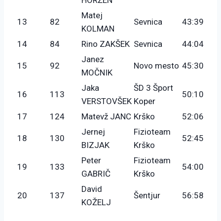
Matej
13
82
Sevnica
43:39
KOLMAN
14
84
Rino ZAKŠEK
Sevnica
44:04
Janez
15
92
Novo mesto
45:30
MOČNIK
Jaka
ŠD 3 Šport
16
113
50:10
VERSTOVŠEK
Koper
17
124
Matevž JANC
Krško
52:06
Jernej
Fizioteam
18
130
52:45
BIZJAK
Krško
Peter
Fizioteam
19
133
54:00
GABRIČ
Krško
David
20
137
Šentjur
56:58
KOŽELJ