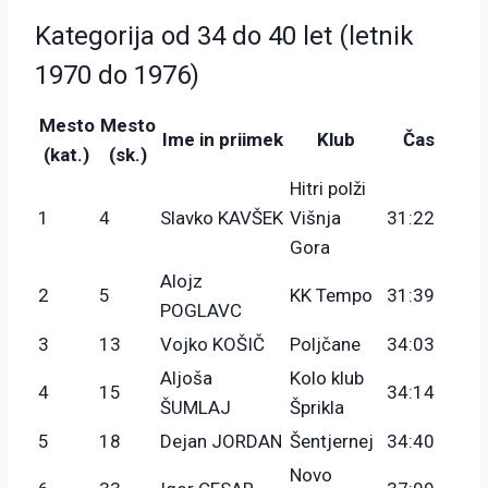
Kategorija od 34 do 40 let (letnik
1970 do 1976)
Mesto
Mesto
Ime in priimek
Klub
Čas
(kat.)
(sk.)
Hitri polži
1
4
Slavko KAVŠEK
Višnja
31:22
Gora
Alojz
2
5
KK Tempo
31:39
POGLAVC
3
13
Vojko KOŠIČ
Poljčane
34:03
Aljoša
Kolo klub
4
15
34:14
ŠUMLAJ
Šprikla
5
18
Dejan JORDAN
Šentjernej
34:40
Novo