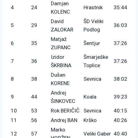
Damjan
4
24
Hrastnik
35:44
KOLENC
David
ŠD Veliki
5
29
36:03
ZALOKAR
Podlog
Matjaž
6
35
Šentjur
37:26
ZUPANC
Izidor
Šmarješke
7
36
37:26
ŠKRBINA
Toplice
Dušan
8
38
Sevnica
38:02
KORENE
Andrej
9
44
Koala
39:23
ŠINKOVEC
10
53
Rok BERIČIČ
Sevnica
40:15
11
56
Andrej BAN
Krško
40:26
Marko
12
57
Veliki Gaber
40:40
HORŽEN