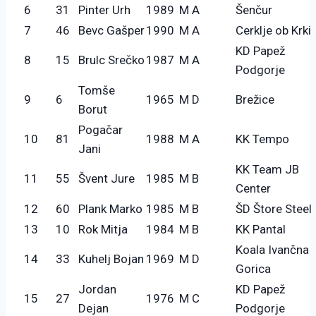
6
31
Pinter Urh
1989
M A
Šenčur
7
46
Bevc Gašper
1990
M A
Cerklje ob Krki
KD Papež
8
15
Brulc Srečko
1987
M A
Podgorje
Tomše
9
6
1965
M D
Brežice
Borut
Pogačar
10
81
1988
M A
KK Tempo
Jani
KK Team JB
11
55
Švent Jure
1985
M B
Center
12
60
Plank Marko
1985
M B
ŠD Štore Steel
13
10
Rok Mitja
1984
M B
KK Pantal
Koala Ivančna
14
33
Kuhelj Bojan
1969
M D
Gorica
Jordan
KD Papež
15
27
1976
M C
Dejan
Podgorje