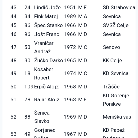
43
24
Lindič Jože
1951
M F
ŠD Strahovica
44
34
Fink Matej
1989
M A
Sevnica
45
86
Špec Stanko
1966
M D
SVSŽ Celje
46
96
Jošt Franc
1966
M D
Sevnica
Vraničar
47
53
1972
M C
Senovo
Andraž
48
30
Žučko Darko
1965
M D
KK Celje
Kosaber
49
18
1974
M C
KD Sevnica
Robert
50
109
Erpič Alojz
1968
M D
Tržišče
KD Gorenje
51
78
Rajar Alojz
1963
M E
Ponikve
Šenica
52
88
1969
M D
Meniška vas
Slavko
Gorjanec
KD Papež
53
49
1967
M D