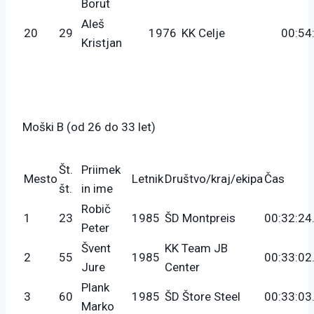
Borut
Aleš
20
29
1976
KK Celje
00:54
Kristjan
Moški B (od 26 do 33 let)
Št.
Priimek
Mesto
Letnik
Društvo/kraj/ekipa
Čas
št.
in ime
Robič
1
23
1985
ŠD Montpreis
00:32:24
Peter
Švent
KK Team JB
2
55
1985
00:33:02
Jure
Center
Plank
3
60
1985
ŠD Štore Steel
00:33:03
Marko