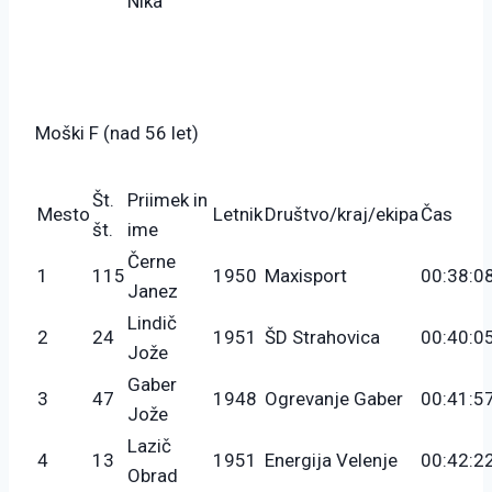
Nika
Moški F (nad 56 let)
Št.
Priimek in
Mesto
Letnik
Društvo/kraj/ekipa
Čas
št.
ime
Černe
1
115
1950
Maxisport
00:38:0
Janez
Lindič
2
24
1951
ŠD Strahovica
00:40:0
Jože
Gaber
3
47
1948
Ogrevanje Gaber
00:41:5
Jože
Lazič
4
13
1951
Energija Velenje
00:42:2
Obrad