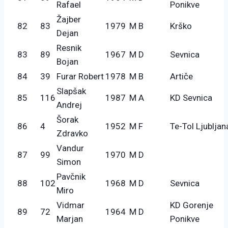
Rafael
Ponikve
Žajber
82
83
1979
M B
Krško
Dejan
Resnik
83
89
1967
M D
Sevnica
Bojan
84
39
Furar Robert
1978
M B
Artiče
Slapšak
85
116
1987
M A
KD Sevnica
Andrej
Šorak
86
4
1952
M F
Te-Tol Ljubljan
Zdravko
Vandur
87
99
1970
M D
Simon
Pavčnik
88
102
1968
M D
Sevnica
Miro
Vidmar
KD Gorenje
89
72
1964
M D
Marjan
Ponikve