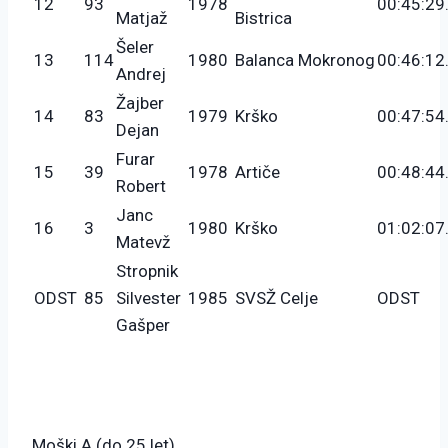
12
93
1978
00:45:29
Matjaž
Bistrica
Šeler
13
114
1980
Balanca Mokronog
00:46:12
Andrej
Žajber
14
83
1979
Krško
00:47:54
Dejan
Furar
15
39
1978
Artiče
00:48:44
Robert
Janc
16
3
1980
Krško
01:02:07
Matevž
Stropnik
ODST
85
Silvester
1985
SVSŽ Celje
ODST
Gašper
Moški A (do 25 let)