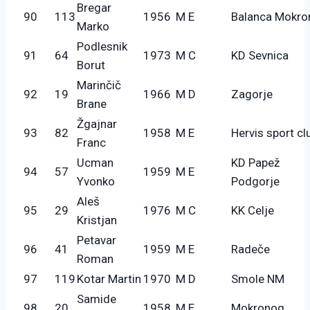
Bregar
90
113
1956
M E
Balanca Mokro
Marko
Podlesnik
91
64
1973
M C
KD Sevnica
Borut
Marinčič
92
19
1966
M D
Zagorje
Brane
Žgajnar
93
82
1958
M E
Hervis sport cl
Franc
Ucman
KD Papež
94
57
1959
M E
Yvonko
Podgorje
Aleš
95
29
1976
M C
KK Celje
Kristjan
Petavar
96
41
1959
M E
Radeče
Roman
97
119
Kotar Martin
1970
M D
Smole NM
Samide
98
20
1958
M E
Mokronog