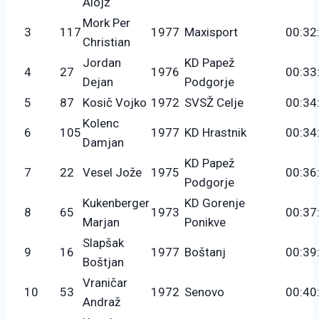
Alojz
Mork Per
3
117
1977
Maxisport
00:32
Christian
Jordan
KD Papež
4
27
1976
00:33
Dejan
Podgorje
5
87
Kosič Vojko
1972
SVSŽ Celje
00:34
Kolenc
6
105
1977
KD Hrastnik
00:34
Damjan
KD Papež
7
22
Vesel Jože
1975
00:36
Podgorje
Kukenberger
KD Gorenje
8
65
1973
00:37
Marjan
Ponikve
Slapšak
9
16
1977
Boštanj
00:39
Boštjan
Vraničar
10
53
1972
Senovo
00:40
Andraž