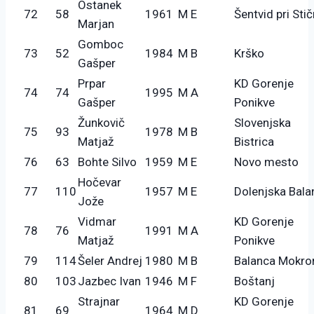
Ostanek
72
58
1961
M E
Šentvid pri Stič
Marjan
Gomboc
73
52
1984
M B
Krško
Gašper
Prpar
KD Gorenje
74
74
1995
M A
Gašper
Ponikve
Žunkovič
Slovenjska
75
93
1978
M B
Matjaž
Bistrica
76
63
Bohte Silvo
1959
M E
Novo mesto
Hočevar
77
110
1957
M E
Dolenjska Bala
Jože
Vidmar
KD Gorenje
78
76
1991
M A
Matjaž
Ponikve
79
114
Šeler Andrej
1980
M B
Balanca Mokro
80
103
Jazbec Ivan
1946
M F
Boštanj
Strajnar
KD Gorenje
81
69
1964
M D