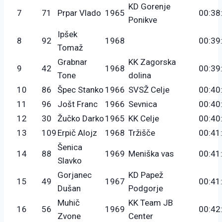
KD Gorenje
7
71
Prpar Vlado
1965
00:38
Ponikve
Ipšek
8
92
1968
00:39
Tomaž
Grabnar
KK Zagorska
9
42
1968
00:39
Tone
dolina
10
86
Špec Stanko
1966
SVSŽ Celje
00:40
11
96
Jošt Franc
1966
Sevnica
00:40
12
30
Žučko Darko
1965
KK Celje
00:40
13
109
Erpič Alojz
1968
Tržišče
00:41
Šenica
14
88
1969
Meniška vas
00:41
Slavko
Gorjanec
KD Papež
15
49
1967
00:41
Dušan
Podgorje
Muhič
KK Team JB
16
56
1969
00:42
Zvone
Center