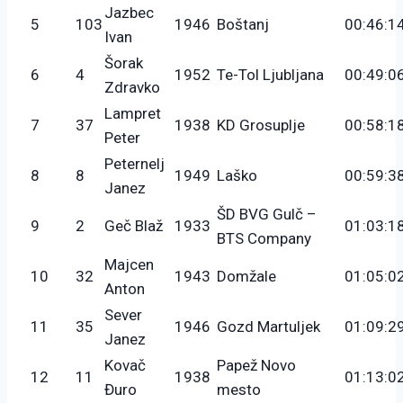
Jazbec
5
103
1946
Boštanj
00:46:1
Ivan
Šorak
6
4
1952
Te-Tol Ljubljana
00:49:0
Zdravko
Lampret
7
37
1938
KD Grosuplje
00:58:1
Peter
Peternelj
8
8
1949
Laško
00:59:3
Janez
ŠD BVG Gulč –
9
2
Geč Blaž
1933
01:03:1
BTS Company
Majcen
10
32
1943
Domžale
01:05:0
Anton
Sever
11
35
1946
Gozd Martuljek
01:09:2
Janez
Kovač
Papež Novo
12
11
1938
01:13:0
Đuro
mesto