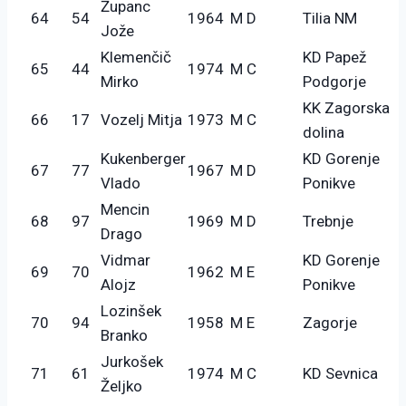
Županc
64
54
1964
M D
Tilia NM
Jože
Klemenčič
KD Papež
65
44
1974
M C
Mirko
Podgorje
KK Zagorska
66
17
Vozelj Mitja
1973
M C
dolina
Kukenberger
KD Gorenje
67
77
1967
M D
Vlado
Ponikve
Mencin
68
97
1969
M D
Trebnje
Drago
Vidmar
KD Gorenje
69
70
1962
M E
Alojz
Ponikve
Lozinšek
70
94
1958
M E
Zagorje
Branko
Jurkošek
71
61
1974
M C
KD Sevnica
Željko