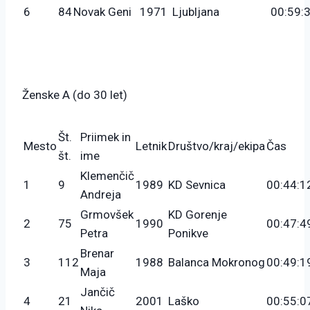
6
84
Novak Geni
1971
Ljubljana
00:59:
Ženske A (do 30 let)
Št.
Priimek in
Mesto
Letnik
Društvo/kraj/ekipa
Čas
št.
ime
Klemenčič
1
9
1989
KD Sevnica
00:44:1
Andreja
Grmovšek
KD Gorenje
2
75
1990
00:47:4
Petra
Ponikve
Brenar
3
112
1988
Balanca Mokronog
00:49:1
Maja
Jančič
4
21
2001
Laško
00:55:0