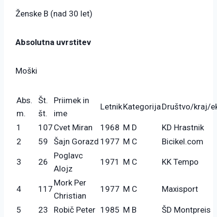
Ženske B (nad 30 let)
Absolutna uvrstitev
Moški
Abs.
Št.
Priimek in
Letnik
Kategorija
Društvo/kraj/e
m.
št.
ime
1
107
Cvet Miran
1968
M D
KD Hrastnik
2
59
Šajn Gorazd
1977
M C
Bicikel.com
Poglavc
3
26
1971
M C
KK Tempo
Alojz
Mork Per
4
117
1977
M C
Maxisport
Christian
5
23
Robič Peter
1985
M B
ŠD Montpreis