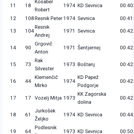
Kosaber
11
18
1974
KD Sevnica
00:40
Robert
12
108
Resnik Peter
1974
Sevnica
00:41
Resnik
13
104
1971
Sevnica
00:42
Andrej
Grgovič
14
90
1971
Šentjernej
00:42
Anton
Rak
15
73
1973
Boštanj
00:42
Silvester
Klemenčič
KD Papež
16
44
1974
00:42
Mirko
Podgorje
KK Zagorska
17
17
Vozelj Mitja
1973
00:42
dolina
Jurkošek
18
61
1974
KD Sevnica
00:44
Željko
Podlesnik
19
64
1973
KD Sevnica
00:50