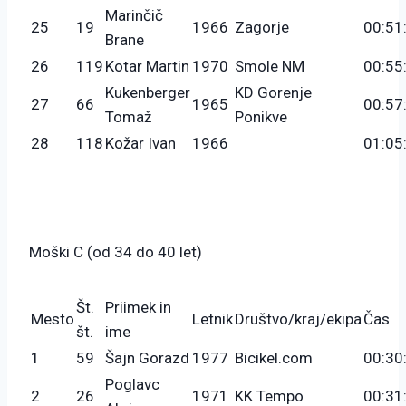
Marinčič
25
19
1966
Zagorje
00:51
Brane
26
119
Kotar Martin
1970
Smole NM
00:55
Kukenberger
KD Gorenje
27
66
1965
00:57
Tomaž
Ponikve
28
118
Kožar Ivan
1966
01:05
Moški C (od 34 do 40 let)
Št.
Priimek in
Mesto
Letnik
Društvo/kraj/ekipa
Čas
št.
ime
1
59
Šajn Gorazd
1977
Bicikel.com
00:30
Poglavc
2
26
1971
KK Tempo
00:31