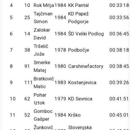
4
10
Rok Mitja
1984
KK Pantal
00:33:18
Tajčman
KD Papež
5
25
1984
00:33:56
Simon
Podgorje
Zalokar
6
14
1984
ŠD Veliki Podlog
00:36:45
David
Tršelič
7
38
1978
Podbočje
00:38:18
Jože
Smerke
8
91
1980
Carshinefactory
00:38:45
Matej
Bratkovič
9
111
1983
Kostanjevica
00:39:26
Matic
Pohar
10
62
1979
KD Sevnica
00:41:51
Iztok
Gomboc
11
52
1984
Krško
00:45:01
Gašper
Žunkovič
Slovenjska