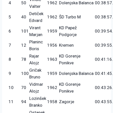
4
50
1962
Dolenjska Balanca
00:38:57
Valter
Detiček
5
40
1962
ŠD Turbo M
00:38:57
Edvard
Virant
KD Papež
6
101
1959
00:39:54
Marjan
Podgorje
Planinc
7
12
1956
Kremen
00:39:55
Boris
Rajar
KD Gorenje
8
78
1963
00:41:16
Alojz
Ponikve
Gričak
9
100
1959
Dolenjska Balanca
00:41:45
Bruno
Vidmar
KD Gorenje
10
70
1962
00:43:26
Alojz
Ponikve
Lozinšek
11
94
1958
Zagorje
00:43:55
Branko
Ostanek