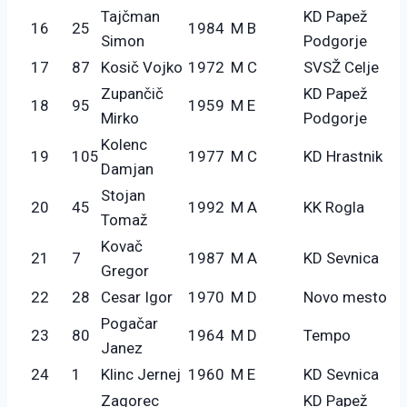
Tajčman
KD Papež
16
25
1984
M B
Simon
Podgorje
17
87
Kosič Vojko
1972
M C
SVSŽ Celje
Zupančič
KD Papež
18
95
1959
M E
Mirko
Podgorje
Kolenc
19
105
1977
M C
KD Hrastnik
Damjan
Stojan
20
45
1992
M A
KK Rogla
Tomaž
Kovač
21
7
1987
M A
KD Sevnica
Gregor
22
28
Cesar Igor
1970
M D
Novo mesto
Pogačar
23
80
1964
M D
Tempo
Janez
24
1
Klinc Jernej
1960
M E
KD Sevnica
Zagorec
KD Papež