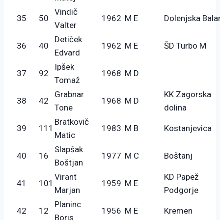
Vindič
35
50
1962
M E
Dolenjska Bala
Valter
Detiček
36
40
1962
M E
ŠD Turbo M
Edvard
Ipšek
37
92
1968
M D
Tomaž
Grabnar
KK Zagorska
38
42
1968
M D
Tone
dolina
Bratkovič
39
111
1983
M B
Kostanjevica
Matic
Slapšak
40
16
1977
M C
Boštanj
Boštjan
Virant
KD Papež
41
101
1959
M E
Marjan
Podgorje
Planinc
42
12
1956
M E
Kremen
Boris