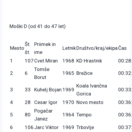
Moški D (od 41 do 47 let)
Št.
Priimek in
Mesto
Letnik
Društvo/kraj/ekipa
Čas
št.
ime
1
107
Cvet Miran
1968
KD Hrastnik
00:28
Tomše
2
6
1965
Brežice
00:32
Borut
Koala Ivančna
3
33
Kuhelj Bojan
1969
00:33
Gorica
4
28
Cesar Igor
1970
Novo mesto
00:36
Pogačar
5
80
1964
Tempo
00:36
Janez
6
106
Jarc Viktor
1969
Trbovlje
00:37