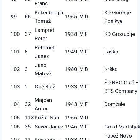
Franc
Kukenberger
KD Gorenje
99
66
1965
M D
Tomaž
Ponikve
Lampret
100
37
1938
M F
KD Grosuplje
Peter
Peternelj
101
8
1949
M F
Laško
Janez
Janc
102
3
1980
M B
Krško
Matevž
ŠD BVG Gulč –
103
2
Geč Blaž
1933
M F
BTS Company
Majcen
104
32
1943
M F
Domžale
Anton
105
118
Kožar Ivan
1966
M D
106
35
Sever Janez
1946
M F
Gozd Martulje
Papež Novo
107
11
Kovač Đuro
1938
M F