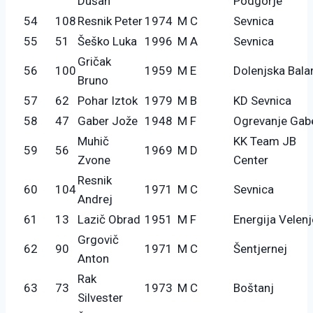
Dušan
Podgorje
54
108
Resnik Peter
1974
M C
Sevnica
55
51
Šeško Luka
1996
M A
Sevnica
Gričak
56
100
1959
M E
Dolenjska Bala
Bruno
57
62
Pohar Iztok
1979
M B
KD Sevnica
58
47
Gaber Jože
1948
M F
Ogrevanje Gab
Muhič
KK Team JB
59
56
1969
M D
Zvone
Center
Resnik
60
104
1971
M C
Sevnica
Andrej
61
13
Lazič Obrad
1951
M F
Energija Velenj
Grgovič
62
90
1971
M C
Šentjernej
Anton
Rak
63
73
1973
M C
Boštanj
Silvester