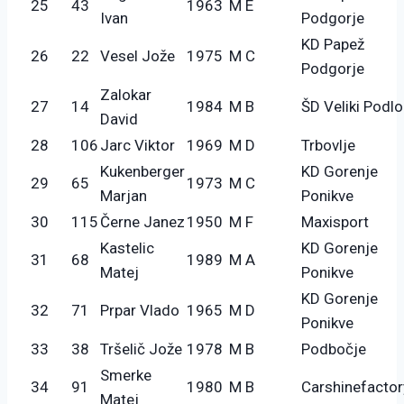
25
43
1963
M E
Ivan
Podgorje
KD Papež
26
22
Vesel Jože
1975
M C
Podgorje
Zalokar
27
14
1984
M B
ŠD Veliki Podl
David
28
106
Jarc Viktor
1969
M D
Trbovlje
Kukenberger
KD Gorenje
29
65
1973
M C
Marjan
Ponikve
30
115
Černe Janez
1950
M F
Maxisport
Kastelic
KD Gorenje
31
68
1989
M A
Matej
Ponikve
KD Gorenje
32
71
Prpar Vlado
1965
M D
Ponikve
33
38
Tršelič Jože
1978
M B
Podbočje
Smerke
34
91
1980
M B
Carshinefactor
Matej