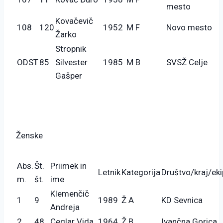
mesto
Kovačevič
108
120
1952
M F
Novo mesto
Žarko
Stropnik
ODST
85
Silvester
1985
M B
SVSŽ Celje
Gašper
Ženske
Abs.
Št.
Priimek in
Letnik
Kategorija
Društvo/kraj/ek
m.
št.
ime
Klemenčič
1
9
1989
Ž A
KD Sevnica
Andreja
2
48
Ceglar Vida
1964
Ž B
Ivančna Gorica