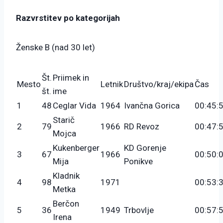
Razvrstitev po kategorijah
Ženske B (nad 30 let)
Št.
Priimek in
Mesto
Letnik
Društvo/kraj/ekipa
Čas
št.
ime
1
48
Ceglar Vida
1964
Ivančna Gorica
00:45:
Starič
2
79
1966
RD Revoz
00:47:
Mojca
Kukenberger
KD Gorenje
3
67
1966
00:50:
Mija
Ponikve
Kladnik
4
98
1971
00:53:
Metka
Berčon
5
36
1949
Trbovlje
00:57:
Irena