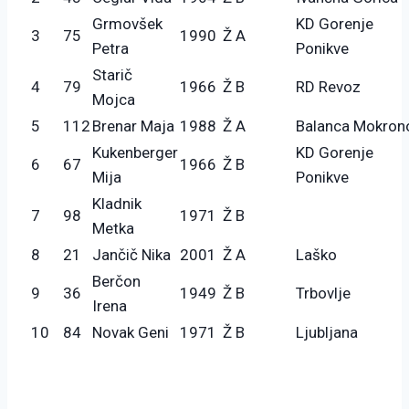
Grmovšek
KD Gorenje
3
75
1990
Ž A
Petra
Ponikve
Starič
4
79
1966
Ž B
RD Revoz
Mojca
5
112
Brenar Maja
1988
Ž A
Balanca Mokron
Kukenberger
KD Gorenje
6
67
1966
Ž B
Mija
Ponikve
Kladnik
7
98
1971
Ž B
Metka
8
21
Jančič Nika
2001
Ž A
Laško
Berčon
9
36
1949
Ž B
Trbovlje
Irena
10
84
Novak Geni
1971
Ž B
Ljubljana