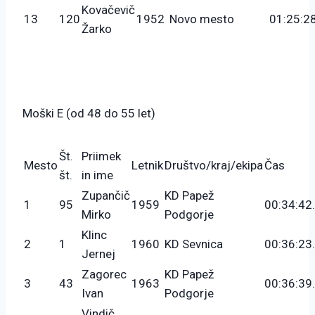
Kovačevič
13
120
1952
Novo mesto
01:25:2
Žarko
Moški E (od 48 do 55 let)
Št.
Priimek
Mesto
Letnik
Društvo/kraj/ekipa
Čas
št.
in ime
Zupančič
KD Papež
1
95
1959
00:34:42
Mirko
Podgorje
Klinc
2
1
1960
KD Sevnica
00:36:23
Jernej
Zagorec
KD Papež
3
43
1963
00:36:39
Ivan
Podgorje
Vindič